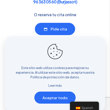
96 363 05 60 (Burjassot)
O reserva tu cita online
Pide cita
Enlaces de interés
Servicios
Sobre nosotros
Este sitio web utiliza cookies para mejorar su
Dónde estamos
experiencia. Al utilizar este sitio web, acepta nuestra
Cita previa
Política de protección de datos
.
Blog
Leer más
Aceptar todo
© Copyright - Clínica Navarro 2025
Spanish