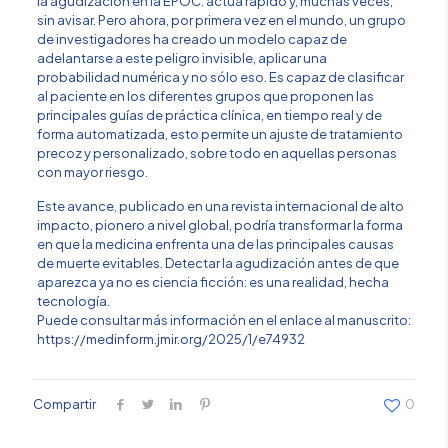
la agudización en la EPOC: actúa rápido y, muchas veces,
sin avisar. Pero ahora, por primera vez en el mundo, un grupo
de investigadores ha creado un modelo capaz de
adelantarse a este peligro invisible, aplicar una
probabilidad numérica y no sólo eso. Es capaz de clasificar
al paciente en los diferentes grupos que proponen las
principales guías de práctica clínica, en tiempo real y de
forma automatizada, esto permite un ajuste de tratamiento
precoz y personalizado, sobre todo en aquellas personas
con mayor riesgo.
Este avance, publicado en una revista internacional de alto
impacto, pionero a nivel global, podría transformar la forma
en que la medicina enfrenta una de las principales causas
de muerte evitables. Detectar la agudización antes de que
aparezca ya no es ciencia ficción: es una realidad, hecha
tecnología.
Puede consultar más información en el enlace al manuscrito:
https://medinform.jmir.org/2025/1/e74932
Compartir
0