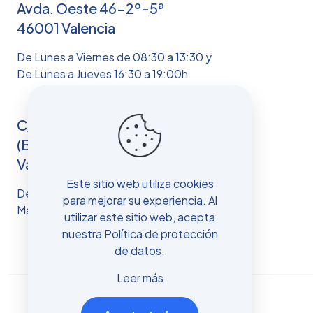
Avda. Oeste 46-2º-5ª
46001 Valencia
De Lunes a Viernes de 08:30 a 13:30 y
De Lunes a Jueves 16:30 a 19:00h
C/Colón, 10 – 3ª
(Burjassot) 46100 -
Valencia
Este sitio web utiliza cookies
De lunes a Viernes de 09:00 a 13:00 y
para mejorar su experiencia. Al
Martes y Jueves de 17:00 a 19:00
utilizar este sitio web, acepta
nuestra
Política de protección
de datos
.
Leer más