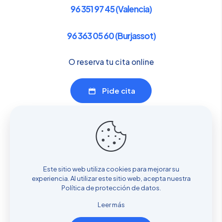
96 351 97 45 (Valencia)
96 363 05 60 (Burjassot)
O reserva tu cita online
Pide cita
Enlaces de interés
Servicios
Sobre nosotros
Este sitio web utiliza cookies para mejorar su
Dónde estamos
experiencia. Al utilizar este sitio web, acepta nuestra
Cita previa
Política de protección de datos
.
Blog
Leer más