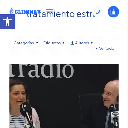
tratamiento estrés
Abrir barra de herramientas
Categorías
Etiquetas
Autores
Ver todo