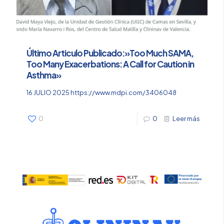
Último Articulo Publicado:»Too Much SAMA,
Too Many Exacerbations: A Call for Caution in
Asthma»
16 JULIO 2025 https://www.mdpi.com/3406048
0
0
Leer más