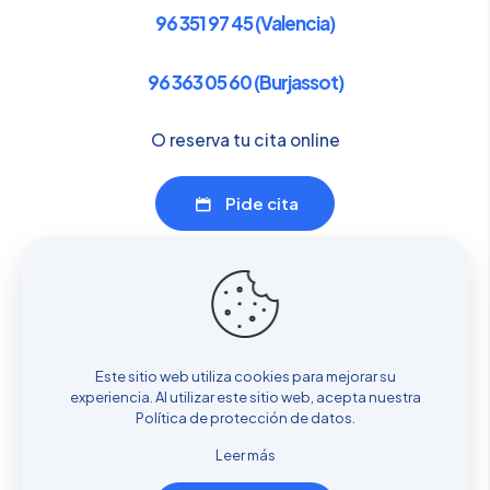
96 351 97 45 (Valencia)
96 363 05 60 (Burjassot)
O reserva tu cita online
Pide cita
Enlaces de interés
Servicios
Sobre nosotros
Este sitio web utiliza cookies para mejorar su
Dónde estamos
experiencia. Al utilizar este sitio web, acepta nuestra
Cita previa
Política de protección de datos
.
Blog
Leer más