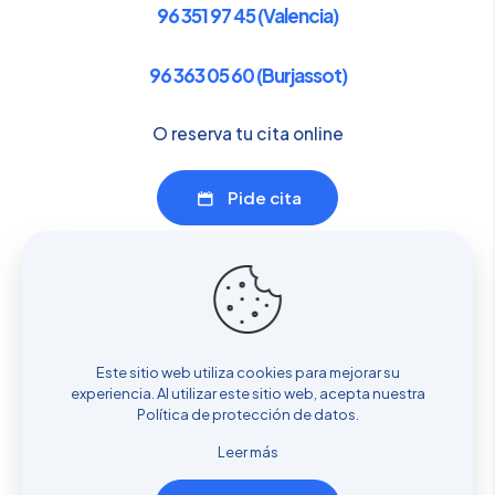
96 351 97 45 (Valencia)
96 363 05 60 (Burjassot)
O reserva tu cita online
Pide cita
Enlaces de interés
Servicios
Sobre nosotros
Este sitio web utiliza cookies para mejorar su
Dónde estamos
experiencia. Al utilizar este sitio web, acepta nuestra
Cita previa
Política de protección de datos
.
Blog
Leer más